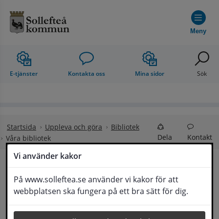
Hoppa till innehåll
Meny
E-tjänster
Kontakta oss
Mina sidor
Sök
Startsida
Uppleva och göra
Bibliotek
Dela
Kontakt
Våra bibliotek
Vi använder kakor
Våra bibliotek
På www.solleftea.se använder vi kakor för att
Lyssna
webbplatsen ska fungera på ett bra sätt för dig.
Här kan du hitta adresser och kontaktuppgifter 
till de sex bibliotek som finns i kommunen.