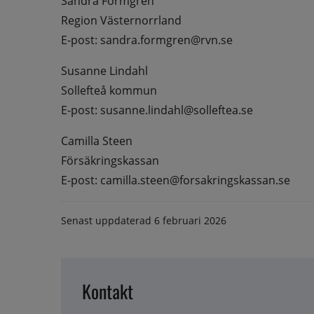
Sandra Formgren
Region Västernorrland
E-post: sandra.formgren@rvn.se
Susanne Lindahl
Sollefteå kommun
E-post: susanne.lindahl@solleftea.se
Camilla Steen
Försäkringskassan
E-post: camilla.steen@forsakringskassan.se
Senast uppdaterad
6 februari 2026
Kontakt