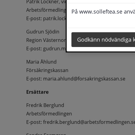
Patrik Lockner, vice ordförande
Arbetsförmedlingen
På www.solleftea.se använ
E-post: patrik.lockner@arbetsformedlingen.se
Gudrun Sjödin
Godkänn nödvändiga 
Region Västernorrland
E-post: gudrun.marianne.sjodin@rvn.se
Maria Åhlund
Försäkringskassan
E-post: maria.ahlund@forsakringskassan.se
Ersättare
Fredrik Berglund
Arbetsförmedlingen
E-post: fredrik.berglund@arbetsformedlingen.s