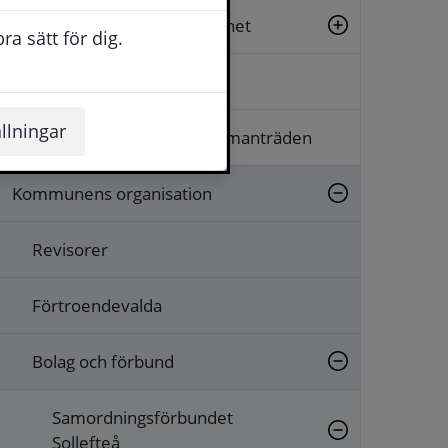
Beslut, insyn och rättssäkerhet
a sätt för dig.
Dialog och synpunkter
llningar
Kallelser, protokoll och sammanträden
Kommunens organisation
Revisorer
Förtroendevalda
Bolag och förbund
Samordningsförbundet
Sollefteå