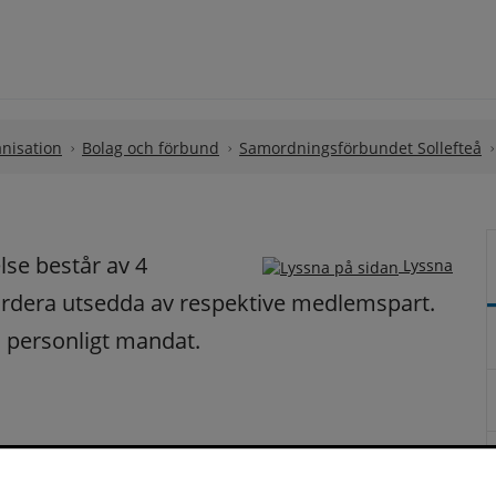
nisation
Bolag och förbund
Samordningsförbundet Sollefteå
se består av 4 
Lyssna
ardera utsedda av respektive medlemspart. 
personligt mandat.