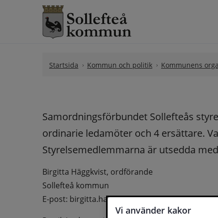
Hoppa till innehåll
Startsida
Kommun och politik
Kommunens orga
Samordningsförbundet Sollefteås styrel
ordinarie ledamöter och 4 ersättare. V
Styrelsemedlemmarna är utsedda med 
Birgitta Häggkvist, ordförande
Sollefteå kommun
E-post: birgitta.haggkvist@solleftea.se
Vi använder kakor