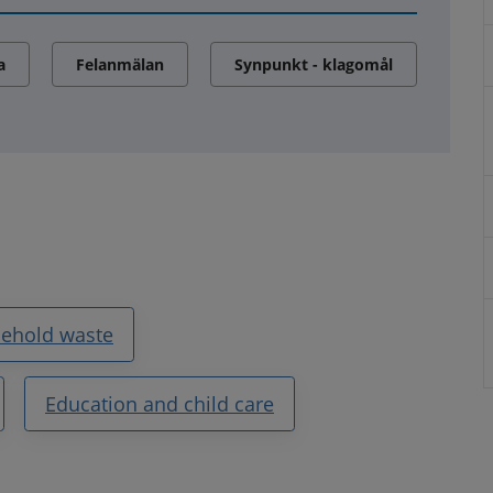
a
Felanmälan
Synpunkt - klagomål
sehold waste
Education and child care