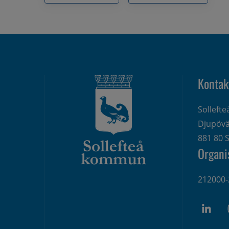
Kontak
Solleft
Djupövä
881 80 S
Organi
212000-