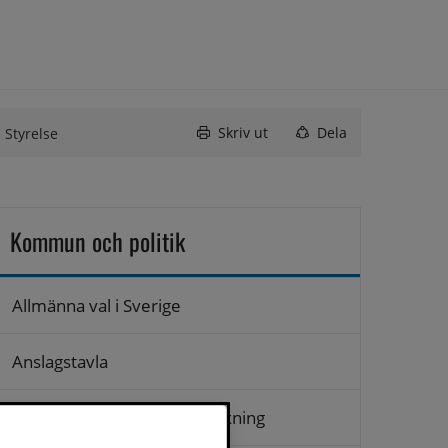
Skriv ut
Dela
Styrelse
Kommun och politik
Allmänna val i Sverige
Anslagstavla
Arkiv, diarium och släktforskning