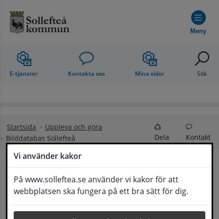
Hoppa till innehåll
Meny
E-tjänster
Kontakta oss
Mina sidor
Sök
Startsida
Uppleva och göra
Dela
Kontakt
Bilddatabas Sollefteå
Vi använder kakor
Bilddatabas Sollefteå
På www.solleftea.se använder vi kakor för att
Lyssna
webbplatsen ska fungera på ett bra sätt för dig.