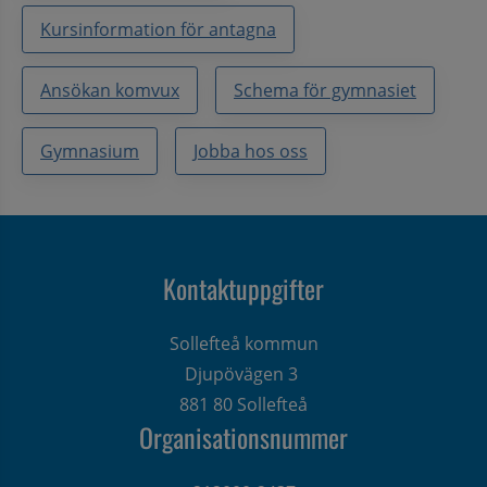
Kursinformation för antagna
Ansökan komvux
Schema för gymnasiet
Gymnasium
Jobba hos oss
Kontaktuppgifter
Sollefteå kommun
Djupövägen 3 
881 80 Sollefteå
Organisationsnummer