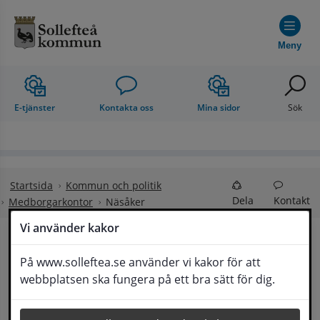
Hoppa till innehåll
Meny
E-tjänster
Kontakta oss
Mina sidor
Sök
Startsida
Kommun och politik
Dela
Kontakt
Medborgarkontor
Näsåker
Vi använder kakor
Näsåker
På www.solleftea.se använder vi kakor för att
Lyssna
webbplatsen ska fungera på ett bra sätt för dig.
Medborgarkontoret är till för att ge dig som 
medborgare samhällsinformation och 