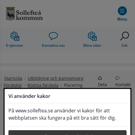
Hoppa till innehåll
Meny
E-tjänster
Kontakta oss
Mina sidor
Sök
Startsida
Utbildning och barnomsorg
Dela
Kontakt
Förskolor
Rödsta förskola
Placering
Vi använder kakor
Placering
På www.solleftea.se använder vi kakor för att
Lyssna
webbplatsen ska fungera på ett bra sätt för dig.
Det är rektor vid respektive enhet som beslutar 
om placering i förskole- och 