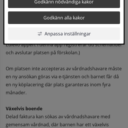
Godkänn nödvändiga kakor
fritidshemsverksamhet. Plats erbjuds enligt 
föräldrarnas önskemål så långt det är möjligt.
Godkänn alla kakor
Erbjudande om plats skickas ut skriftligen 
Anpassa inställningar
tillsammans med information om förskolan och 
Edlevo appen. I denna app registrerar du schematider 
och avslutar platsen på förskolan.)
Om platsen inte accepteras av vårdnadshavare måste 
en ny ansökan göras via e-tjänsten och barnet får då 
en ny köplacering där plats garanteras inom fyra 
månader. 
Växelvis boende
Delad faktura kan sökas av vårdnadshavare med 
gemensam vårdnad, där barnen har ett växelvis 