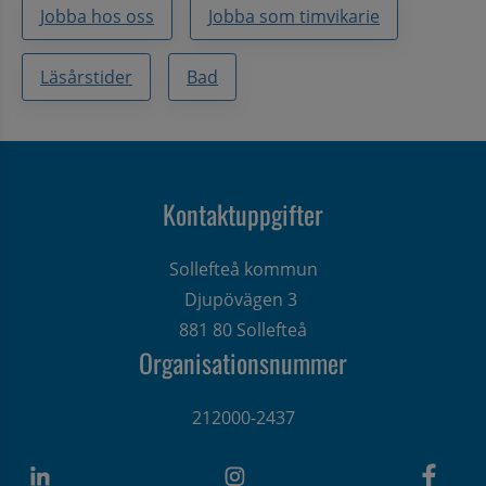
Jobba hos oss
Jobba som timvikarie
Läsårstider
Bad
Kontaktuppgifter
Sollefteå kommun
Djupövägen 3 
881 80 Sollefteå
Organisationsnummer
212000-2437