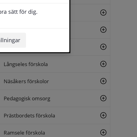
a sätt för dig.
Junsele förskola
Kalknäs förskola
llningar
Lillängets förskola
Långseles förskola
Näsåkers förskolor
Pedagogisk omsorg
Prästbordets förskola
Ramsele förskola