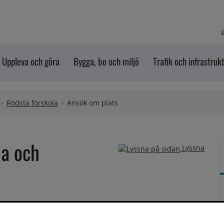
E
Uppleva och göra
Bygga, bo och miljö
Trafik och infrastruk
Rödsta förskola
Ansök om plats
a och 
Lyssna
em görs i via e-tjänsten. 