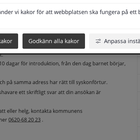
der vi kakor för att webbplatsen ska fungera på ett br
har skyddad identitet, ska du kontakta kommunens 
620-68 20 23
tartdatum
kakor
Godkänn alla kakor
Anpassa instä
ka börja. Tänk på att barnet behöver tid för 
t.
 dagar för introduktion, från den dag barnet börjar, 
ch på samma adress har rätt till syskonförtur.
vare ett skriftligt svar att din ansökan är 
att eller helg, kontakta kommunens 
mer 
0620-68 20 23
 .