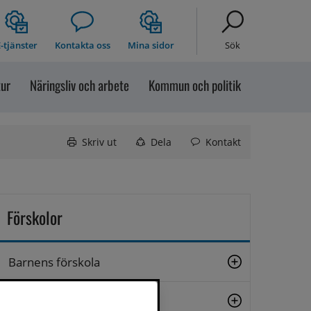
-tjänster
Kontakta oss
Mina sidor
Sök
tur
Näringsliv och arbete
Kommun och politik
Skriv ut
Dela
Kontakt
Förskolor
Barnens förskola
Helgums förskola