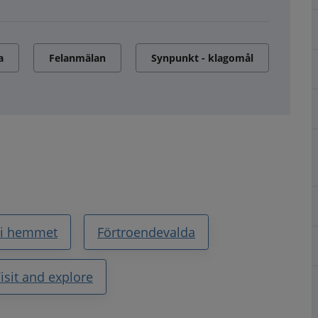
a
Felanmälan
Synpunkt - klagomål
 i hemmet
Förtroendevalda
isit and explore