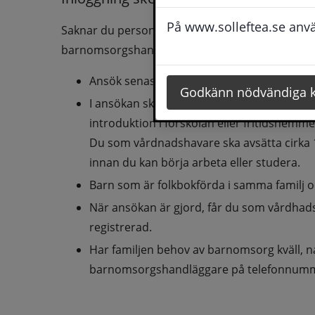
På www.solleftea.se använ
Saknar du personnummer, e-legitimation eller 
barnomsorgshandläggare på telefonnummer: 
0
Ansök senast fyra månader före önskat s
Godkänn nödvändiga 
I ansökan ska du ange vilket datum barnet s
introduktion i förskolan eller fritidshemme
Du som vårdnadshavare ska avsätta cirka 10
innan du kan börja arbeta eller studera.
Barn som är folkbokförda i samma familj o
När ansökan är gjord, får du som vårdhadsha
registrerad.
Har familjen behov av barnomsorg kväll, n
barnomsorgshandläggare på telefonnum