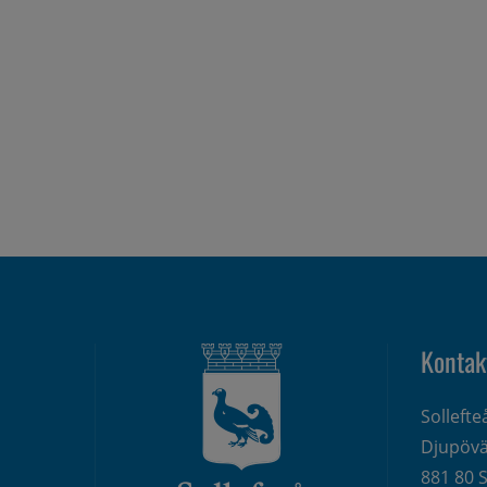
Kontak
Solleft
Djupövä
881 80 S