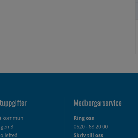
tuppgifter
Medborgarservice
eå kommun
Ring oss
gen 3 
0620 - 68 20 00
ollefteå
Skriv till oss