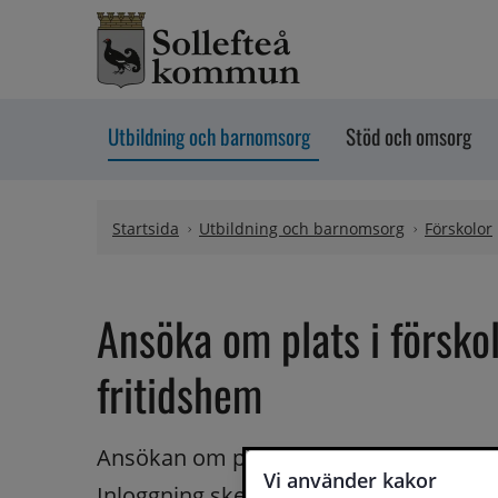
Hoppa till innehåll
Utbildning och barnomsorg
Stöd och omsorg
Startsida
Utbildning och barnomsorg
Förskolor
Ansöka om plats i förskol
fritidshem
Ansökan om plats i förskola och fritidsh
Vi använder kakor
Inloggning sker via Bank-ID