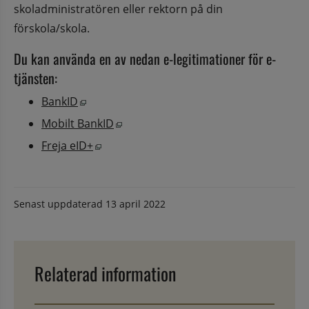
skoladministratören eller rektorn på din 
förskola/skola.
Du kan använda en av nedan e-legitimationer för e-
tjänsten:
Öppnas i nytt fönster.
BankID
Öppnas i nytt fönster.
Mobilt BankID
Öppnas i nytt fönster.
Freja eID+
Senast uppdaterad
13 april 2022
Relaterad information