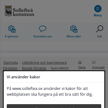
Hoppa till innehåll
Meny
E-tjänster
Kontakta oss
Mina sidor
Sök
Startsida
Utbildning och barnomsorg
Dela
Kontakt
Förskolor
Resele förskola
Specialkost
Vi använder kakor
Specialkost
På www.solleftea.se använder vi kakor för att
Lyssna
webbplatsen ska fungera på ett bra sätt för dig.
Specialkost av medicinska skäl