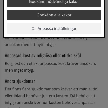
Bifoga ett intyg från vårdande läkare eller dietist. 
Godkänn nödvändiga kakor
Intyget ska vara inlämnat så snart som möjligt, men 
senast 1 månad efter ansökan.
Godkänn alla kakor
Om specialkosten av medicinska skäl behöver 
Anpassa inställningar
justeras eller om det gamla intyget gått ut under 
innevarande läsår, behöver du skicka in en ny 
ansökan med ett nytt intyg.
Anpassad kost av religiösa eller etiska skäl
Religiöst och etiskt anpassad kost kräver ansökan, 
men inget intyg.
Andra sjukdomar
Det finns flera sjukdomar som kräver att man alltid 
eller ibland behöver justera kosten. Då behövs ett 
intyg som beskriver hur kosten behöver anpassas 