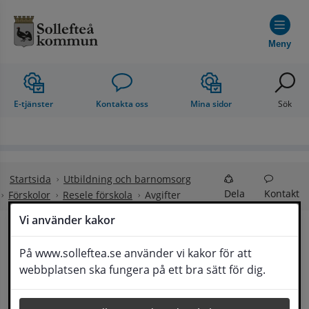
Hoppa till innehåll
Meny
E-tjänster
Kontakta oss
Mina sidor
Sök
Startsida
Utbildning och barnomsorg
Dela
Kontakt
Förskolor
Resele förskola
Avgifter
Vi använder kakor
Avgifter
På www.solleftea.se använder vi kakor för att
Lyssna
webbplatsen ska fungera på ett bra sätt för dig.
Vilken avgift du ska betala för din barnomsorg 
beror på familjens inkomst och hur många 