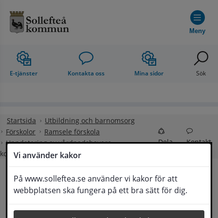
Hoppa till innehåll
Meny
E-tjänster
Kontakta oss
Mina sidor
Sök
Startsida
Utbildning och barnomsorg
Förskolor
Ramsele förskola
Dela
Kontakt
Uppdatering av vårdnadshavare
kontaktuppgifter
Vi använder kakor
På www.solleftea.se använder vi kakor för att
Uppdatering av 
webbplatsen ska fungera på ett bra sätt för dig.
Lyssna
vårdnadshavare kontaktuppgifter