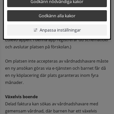
Godkänn nödvändiga kakor
fritidshemsverksamhet. Plats erbjuds enligt 
föräldrarnas önskemål så långt det är möjligt.
Godkänn alla kakor
Erbjudande om plats skickas ut skriftligen 
Anpassa inställningar
tillsammans med information om förskolan och 
Edlevo appen. I denna app registrerar du schematider 
och avslutar platsen på förskolan.)
Om platsen inte accepteras av vårdnadshavare måste 
en ny ansökan göras via e-tjänsten och barnet får då 
en ny köplacering där plats garanteras inom fyra 
månader. 
Växelvis boende
Delad faktura kan sökas av vårdnadshavare med 
gemensam vårdnad, där barnen har ett växelvis 