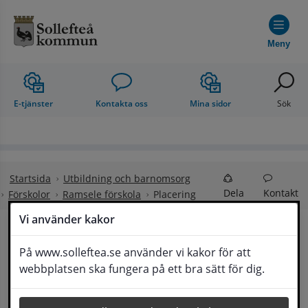
Hoppa till innehåll
Meny
E-tjänster
Kontakta oss
Mina sidor
Sök
Startsida
Utbildning och barnomsorg
Dela
Kontakt
Förskolor
Ramsele förskola
Placering
Vi använder kakor
Placering
På www.solleftea.se använder vi kakor för att
Lyssna
webbplatsen ska fungera på ett bra sätt för dig.
Det är rektor vid respektive enhet som beslutar 
om placering i förskole- och 