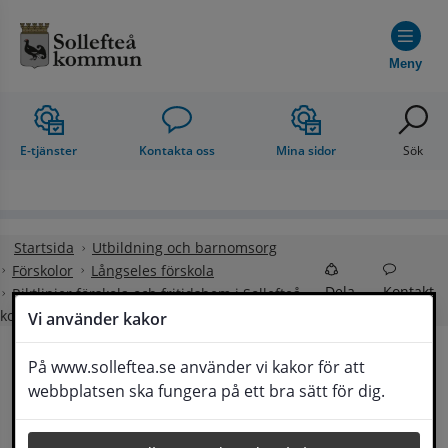
Hoppa till innehåll
Meny
E-tjänster
Kontakta oss
Mina sidor
Sök
Startsida
Utbildning och barnomsorg
Förskolor
Långseles förskola
Dela
Kontakt
Riktlinjer förskola och fritidshem i Sollefteå
kommun
Vi använder kakor
På www.solleftea.se använder vi kakor för att
Riktlinjer förskola och 
webbplatsen ska fungera på ett bra sätt för dig.
Lyssna
fritidshem i Sollefteå kommun