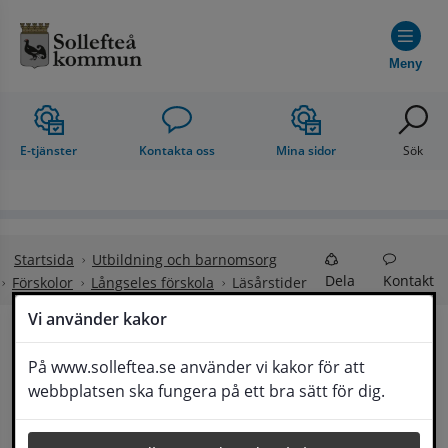
Hoppa till innehåll
Meny
E-tjänster
Kontakta oss
Mina sidor
Sök
Startsida
Utbildning och barnomsorg
Dela
Kontakt
Förskolor
Långseles förskola
Läsårstider
Vi använder kakor
Läsårstider
På www.solleftea.se använder vi kakor för att
Lyssna
webbplatsen ska fungera på ett bra sätt för dig.