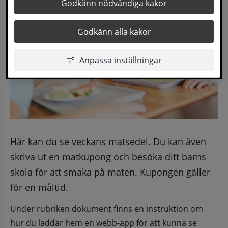
Godkänn nödvändiga kakor
Godkänn alla kakor
Anpassa inställningar
Här kan du se veckans matsedel. Du kan även 
skriva ut en matkupong och besöka ditt barns 
skola för att smaka på maten. Kupongen gäller 
för en måltid.
Under rubriken dokument finns en instruktion om 
hur du laddar hem en webb-app för att kunna se 