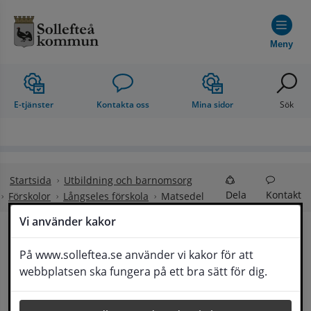
Hoppa till innehåll
Meny
E-tjänster
Kontakta oss
Mina sidor
Sök
Startsida
Utbildning och barnomsorg
Dela
Kontakt
Förskolor
Långseles förskola
Matsedel
Vi använder kakor
Matsedel och 
På www.solleftea.se använder vi kakor för att
Lyssna
webbplatsen ska fungera på ett bra sätt för dig.
matkupong för skola och förskola