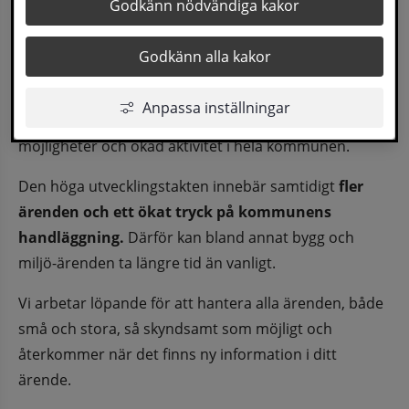
Det händer mycket spännande i Sollefteå 
Godkänn nödvändiga kakor
kommun just nu.
Godkänn alla kakor
Satsningarna i Hamre Industripark, Försvarsmaktens 
återetablering och regementsbygge samt flera andra 
Anpassa inställningar
utvecklingsprojekt skapar framtidstro, nya 
möjligheter och ökad aktivitet i hela kommunen.
Den höga utvecklingstakten innebär samtidigt 
fler 
ärenden och ett ökat tryck på kommunens 
handläggning.
 Därför kan bland annat bygg och 
miljö-ärenden ta längre tid än vanligt.
Vi arbetar löpande för att hantera alla ärenden, både 
små och stora, så skyndsamt som möjligt och 
återkommer när det finns ny information i ditt 
ärende.