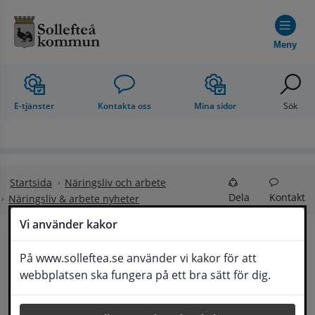
Hoppa till innehåll
Meny
E-tjänster
Kontakta oss
Mina sidor
Sök
Startsida
Näringsliv och arbete
Dela
Kontakt
Näringsliv & arbete nyheter
Vi använder kakor
Hög utvecklingstakt = 
På www.solleftea.se använder vi kakor för att
Lyssna
webbplatsen ska fungera på ett bra sätt för dig.
högt tryck på handläggning