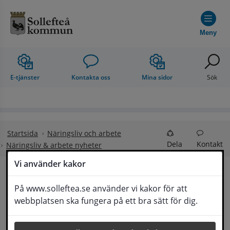
Hoppa till innehåll
Meny
E-tjänster
Kontakta oss
Mina sidor
Sök
Startsida
Näringsliv och arbete
Dela
Kontakt
Näringsliv & arbete nyheter
Vi använder kakor
Höga Kusten 
På www.solleftea.se använder vi kakor för att
Lyssna
webbplatsen ska fungera på ett bra sätt för dig.
Företagsmässa 2026 i Kramfors ställs in