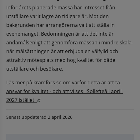
Inför årets planerade mässa har intresset från 
utställare varit lägre än tidigare år. Mot den 
bakgrunden har arrangörerna valt att ställa in 
evenemanget. Bedömningen är att det inte är 
ändamålsenligt att genomföra mässan i mindre skala, 
när målsättningen är att erbjuda en välfylld och 
attraktiv mötesplats med hög kvalitet för både 
utställare och besökare.
Läs mer på kramfors.se om varför detta är att ta 
ansvar för kvalitet - och att vi ses i Sollefteå i april 
Länk till annan webbplats, öppnas i nytt fö
2027 istället. 
Senast uppdaterad
2 april 2026