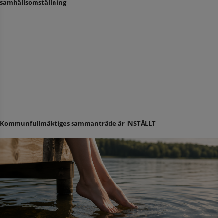
samhällsomställning
Kommunfullmäktiges sammanträde är INSTÄLLT