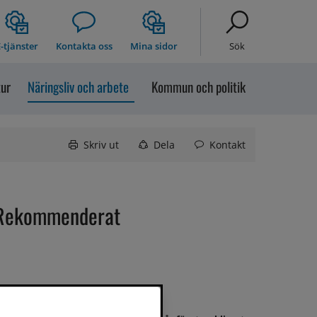
-tjänster
Kontakta oss
Mina sidor
Sök
tur
Näringsliv och arbete
Kommun och politik
Skriv ut
Dela
Kontakt
Rekommenderat