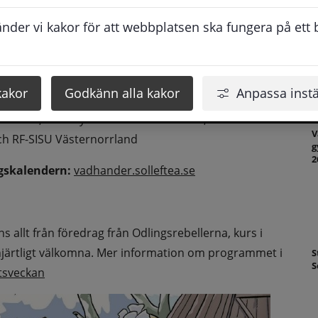
G
 den 23 - 29 mars 2026. Programmet innehåller en rad 
S
der vi kakor för att webbplatsen ska fungera på ett br
på klimat, återbruk, beredskap och framtidens 
ter inom Sollefteå kommun, Sollefteå Bibliotek, 
kakor
Godkänn alla kakor
Anpassa instä
aturskyddsföreningen, Friluftsfrämjandet, Almi Mitt, 
sbanken, Länsstyrelsen Västernorrland, Örnsköldsviks 
V
h RF-SISU Västernorrland
g
2
ngskalendern:
vadhander.solleftea.se
nan webbplats, öppnas i nytt fönster.
 allt från föredrag från Odlingsrebellerna, kurs i 
hjärtligt välkomna. Mer information om programmet i 
S
S
tsveckan