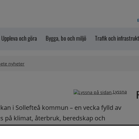
E
Uppleva och göra
Bygga, bo och miljö
Trafik och infrastruk
bete nyheter
Lyssna
kan i Sollefteå kommun – en vecka fylld av 
us på klimat, återbruk, beredskap och 