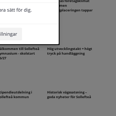
od företagsklimat i
Sollefteås företagsklimat
ollefteå enligt mätning
starkt, men
a sätt för dig.
rankingplaceringen tappar
mark
llningar
älkommen till Sollefteå
Hög utvecklingstakt = högt
ymnasium - skolstart
tryck på handläggning
6/27
tipendieutdelning i
Historisk vägssatsning –
ollefteå kommun
goda nyheter för Sollefteå