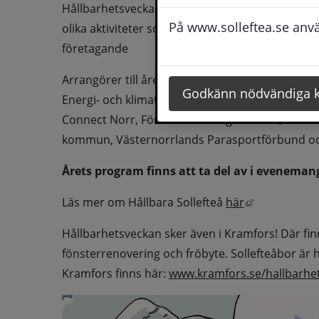
Hållbarhetsveckan i Sollefteå infaller vecka 13,
På www.solleftea.se använ
olika aktiviteter som på olika sätt sätter fokus 
företagande
Arrangörer till årets program är olika verksamhe
Godkänn nödvändiga 
Energi- och klimatrådgivarna i Västernorrland, N
Connect Norr, Föräldraförening Näsåker, Fritid
kommun, Västernorrlands Parasportförbund oc
Årets program finns att ta del av i evenema
Länk till an
Läs mer om Hållbara Sollefteå 
här
Hållbarhetsveckan sker även i Kramfors! Där finns
fönsterrenovering och fröbyte. Sollefteåbor är 
Kramfors finns här: 
www.kramfors.se/hallbarhe