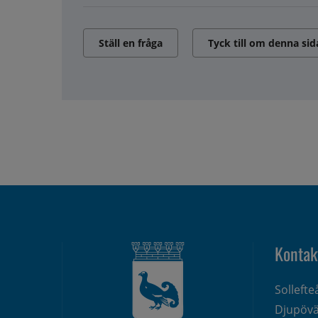
Ställ en fråga
Tyck till om denna sid
Kontak
Solleft
Djupövä