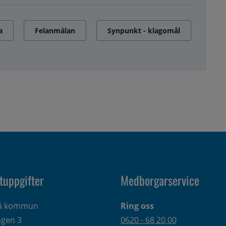
a
Felanmälan
Synpunkt - klagomål
tuppgifter
Medborgarservice
eå kommun
Ring oss
gen 3 
0620 - 68 20 00