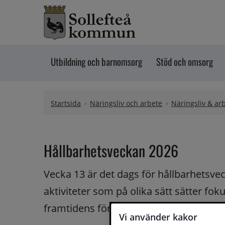
Hoppa till innehåll
Utbildning och barnomsorg
Stöd och omsorg
Startsida
Näringsliv och arbete
Näringsliv & ar
Hållbarhetsveckan 2026
Vecka 13 är det dags för hållbarhetsvec
aktiviteter som på olika sätt sätter fok
framtidens företagande.
Vi använder kakor