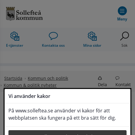
Hoppa till innehåll
Meny
E-tjänster
Kontakta oss
Mina sidor
Sök
Startsida
Kommun och politik
Dela
Kontakt
Kommun & politik nyheter
Vi använder kakor
Sollefteå kommun 
På www.solleftea.se använder vi kakor för att
Lyssna
webbplatsen ska fungera på ett bra sätt för dig.
föreslår samarbete för att rädda sjukhuset 
och stärka vården i Västernorrland