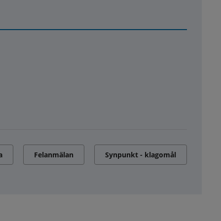
a
Felanmälan
Synpunkt - klagomål