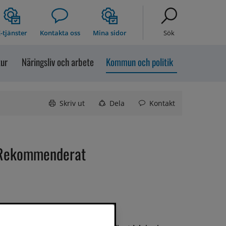
-tjänster
Kontakta oss
Mina sidor
Sök
tur
Näringsliv och arbete
Kommun och politik
Skriv ut
Dela
Kontakt
Rekommenderat