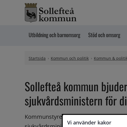
Hoppa till innehåll
Utbildning och barnomsorg
Stöd och omsorg
Startsida
Kommun och politik
Kommun & politi
Sollefteå kommun bjuder 
sjukvårdsministern för d
Kommunstyrelsens ordförande Johan And
Vi använder kakor
sjukvårdsminister Acko Ankarberg Johan