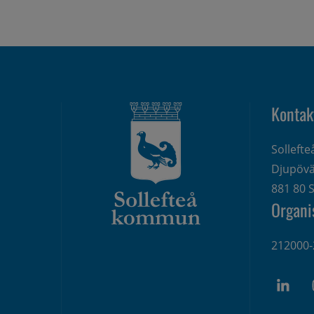
Kontak
Solleft
Djupövä
881 80 S
Organi
212000-