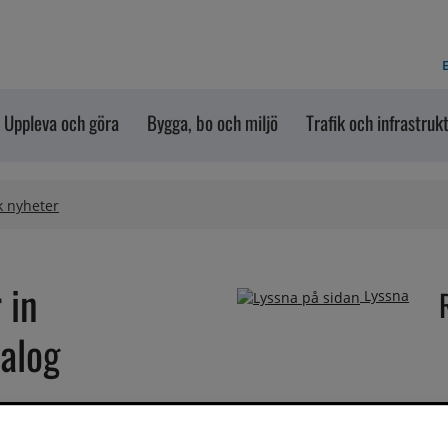
E
Uppleva och göra
Bygga, bo och miljö
Trafik och infrastruk
k nyheter
in 
Lyssna
ialog
ersson har idag skickat en inbjudan till 
sson för att diskutera sjukvårdens framtid 