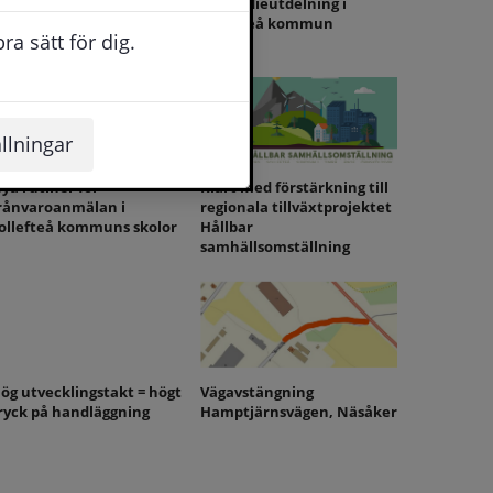
ollefteå kommun vänder
Stipendieutdelning i
ig till staten för att säkra
Sollefteå kommun
a sätt för dig.
kutvård och totalförsvar
llningar
ya rutiner för
Klart med förstärkning till
rånvaroanmälan i
regionala tillväxtprojektet
ollefteå kommuns skolor
Hållbar
samhällsomställning
ög utvecklingstakt = högt
Vägavstängning
ryck på handläggning
Hamptjärnsvägen, Näsåker