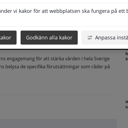
S
s
der vi kakor för att webbplatsen ska fungera på ett br
a
r att på plats ta del av de utmaningar och möjligheter 
 tillfälle att föra en konstruktiv dialog om hur vi 
kakor
Godkänn alla kakor
Anpassa instä
 och tillgänglig välfärd för alla, oavsett var i landet 
N
f
s engagemang för att stärka vården i hela Sverige 
S
s belysa de specifika förutsättningar som råder på 
H
t