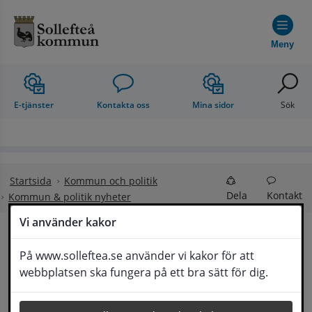
Hoppa till innehåll
Meny
E-tjänster
Kontakta oss
Mina sidor
Sök
Startsida
Kommun och politik
Dela
Kontakt
Kommun & politik nyheter
Vi använder kakor
Sollefteå kommun 
På www.solleftea.se använder vi kakor för att
Lyssna
webbplatsen ska fungera på ett bra sätt för dig.
Sveriges 4e bästa friluftskommun!