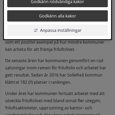
Idag offentliggjorde Naturvårdsverket sin 
Godkänn nödvändiga kakor
ranking över landets bästa friluftskommuner. I 
Godkänn alla kakor
årets ranking placerar sig Sollefteå på 4dje plats, 
bara en halv poäng från vinnaren.
Anpassa inställningar
I sin rapport lyfter Naturvårdsverket också Sollefteå 
som ett positivt exempel på hur mindre kommuner 
kan arbeta för att främja friluftslivet.
De senaste åren har kommunen genomfört en rad 
satsningar inom ramen för friluftsliv och arbetet har 
gett resultat. Sedan år 2016 har Sollefteå kommun 
klättrat 182 (!!) platser i rankingen.
Under året har kommunen fortsatt arbetet med att 
utveckla friluftslivet med bland annat fler utegym, 
friluftsaktiviteter, upprustning av kantor- och 
vandringsleder och den stora cykelsatsningen på 