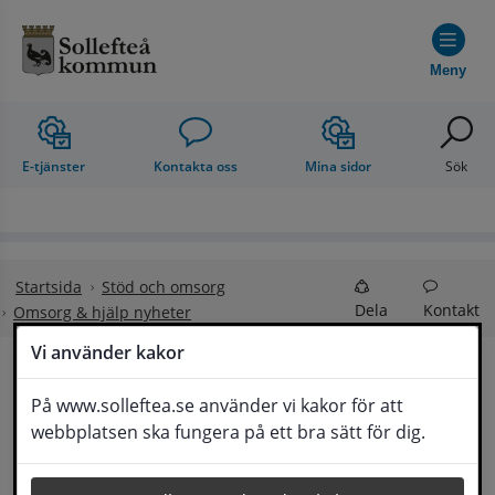
Hoppa till innehåll
Meny
E-tjänster
Kontakta oss
Mina sidor
Sök
Startsida
Stöd och omsorg
Dela
Kontakt
Omsorg & hjälp nyheter
Vi använder kakor
Information om nya 
På www.solleftea.se använder vi kakor för att
Lyssna
webbplatsen ska fungera på ett bra sätt för dig.
länsövergripande avgifter för hjälpmedel