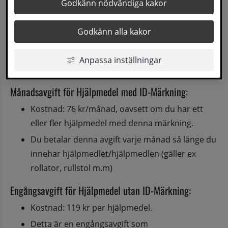
Patientavgifterna för hjälpmedel har tidigare 
Godkänn nödvändiga kakor
sett olika ut i länet. Nu har länets samtliga sju 
Godkänn alla kakor
kommuner kommit överens om gemensamma 
avgifter som träder i kraft under 2024.
Anpassa inställningar
För dig som patient innebär detta:
Månadsavgift för Hjälpmedel med ID-Märkning:
Kostnad: 76 kr/månad, oavsett om du har ett 
eller fler hjälpmedel med denna märkning.
Du betalar denna avgift varje månad så länge du 
innehar hjälpmedlet/hjälpmedlen (gäller ex 
rollator, rullstol m.m)
Engångsavgift för Hjälpmedel utan ID-Märkning:
Kostnad: 119 kr per hjälpmedel.
Detta är en engångsavgift som 