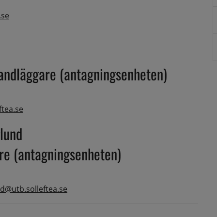
.se
andläggare (antagningsenheten)
ftea.se
lund
e (antagningsenheten)
d@utb.solleftea.se