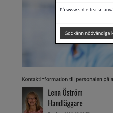
På www.solleftea.se använ
Godkänn nödvändiga 
Kontaktinformation till personalen på 
Lena Öström
Handläggare