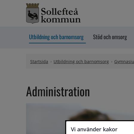
Hoppa till innehåll
Utbildning och barnomsorg
Stöd och omsorg
Startsida
Utbildning och barnomsorg
Gymnasi
Administration
Vi använder kakor