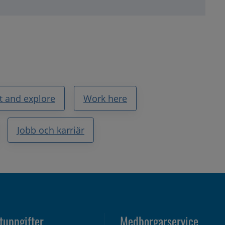
it and explore
Work here
Jobb och karriär
tuppgifter
Medborgarservice