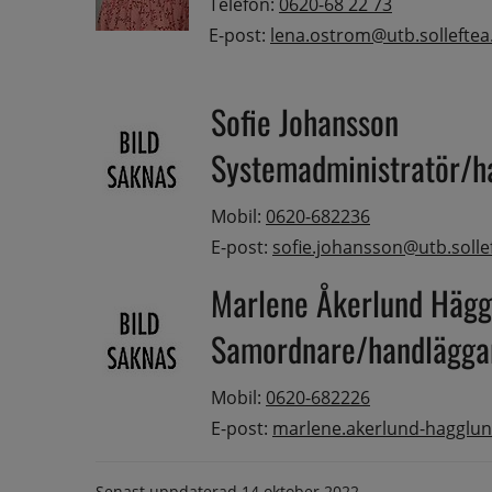
Telefon: 
0620-68 22 73
E-post: 
lena.ostrom@utb.solleftea
Sofie Johansson
Systemadministratör/h
Mobil: 
0620-682236
E-post: 
sofie.johansson@utb.solle
Marlene Åkerlund Hägg
Samordnare/handläggar
Mobil: 
0620-682226
E-post: 
marlene.akerlund-hagglun
Senast uppdaterad
14 oktober 2022