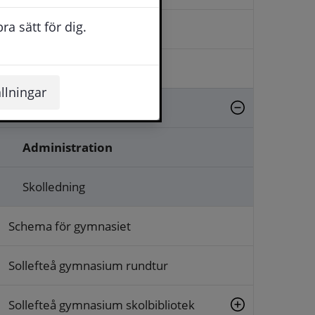
a sätt för dig.
Försäkringar
KAA
llningar
Om Sollefteå gymnasium
Administration
Skolledning
Schema för gymnasiet
Sollefteå gymnasium rundtur
Sollefteå gymnasium skolbibliotek