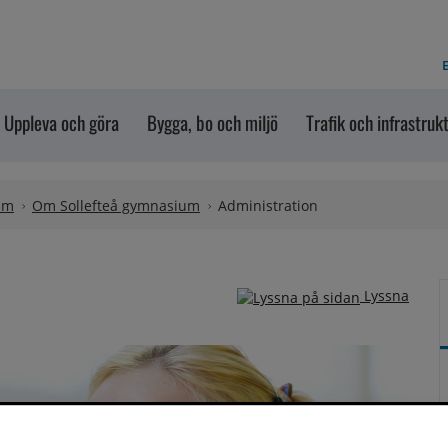
E
Uppleva och göra
Bygga, bo och miljö
Trafik och infrastruk
um
Om Sollefteå gymnasium
Administration
Lyssna