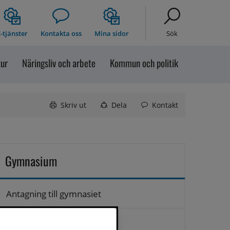
-tjänster
Kontakta oss
Mina sidor
Sök
tur
Näringsliv och arbete
Kommun och politik
Skriv ut
Dela
Kontakt
Gymnasium
Antagning till gymnasiet
Frånvaroanmälan