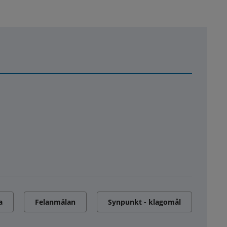
a
Felanmälan
Synpunkt - klagomål