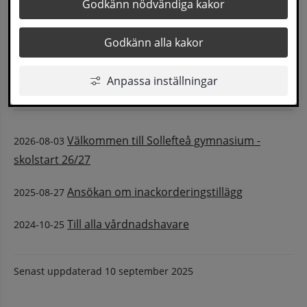
2026
Godkänn nödvändiga kakor
Augusti
2025
Godkänn alla kakor
Augusti
2024
Oktober
Anpassa inställningar
Välkommen till Sollefteå gymnasium -
2026-08-03
skolstart 26/27
Ansökan om inackorderingstillägg
2025-08-27
Till alla vårdnadshavare
2024-10-25
Senast uppdaterad
10 september 2025