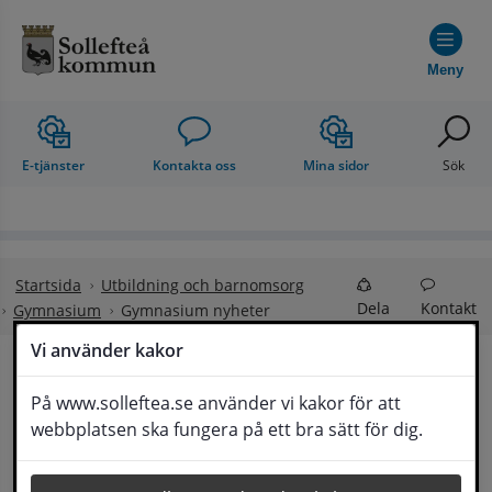
Hoppa till innehåll
Meny
E-tjänster
Kontakta oss
Mina sidor
Sök
Startsida
Utbildning och barnomsorg
Dela
Kontakt
Gymnasium
Gymnasium nyheter
Vi använder kakor
Gymnasium nyheter
På www.solleftea.se använder vi kakor för att
Lyssna
webbplatsen ska fungera på ett bra sätt för dig.