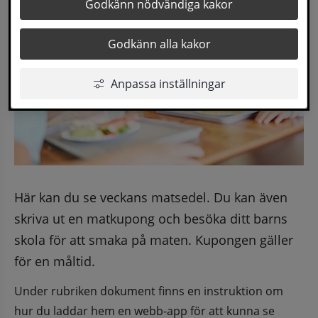
Godkänn nödvändiga kakor
Godkänn alla kakor
Anpassa inställningar
Här kan du se veckans matsedel. Du kan även 
skriva ut en matkupong och besöka ditt barns 
skola för att smaka på maten. Kupongen gäller 
för en måltid.
Under rubriken dokument finns en instruktion om 
hur du laddar hem en webb-app för att kunna se 