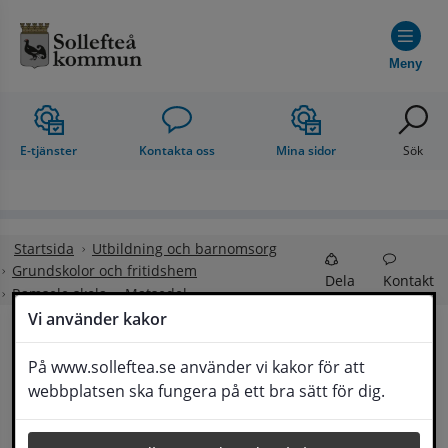
Hoppa till innehåll
Meny
E-tjänster
Kontakta oss
Mina sidor
Sök
Startsida
Utbildning och barnomsorg
Grundskolor och fritidshem
Dela
Kontakt
Ramsele skola
Matsedel
Vi använder kakor
Matsedel och 
På www.solleftea.se använder vi kakor för att
Lyssna
webbplatsen ska fungera på ett bra sätt för dig.
matkupong för skola och förskola