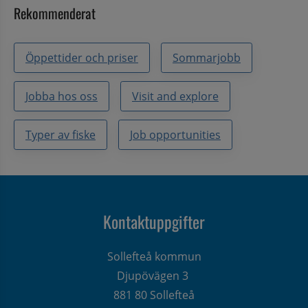
Rekommenderat
Öppettider och priser
Sommarjobb
Jobba hos oss
Visit and explore
Typer av fiske
Job opportunities
Kontaktuppgifter
Sollefteå kommun
Djupövägen 3 
881 80 Sollefteå