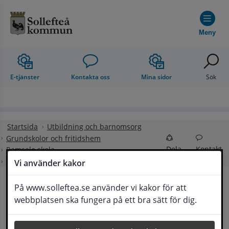
Hoppa till innehåll
Meny
E-tjänster
Kontakta oss
Mina sidor
Sök
Startsida
Utbildning och barnomsorg
Grundskolor och fritidshem
Dela
Kontakt
Ramsele skola
Elevpraktik, prao i grundskolan
Vi använder kakor
På www.solleftea.se använder vi kakor för att
Elevpraktik, prao i 
webbplatsen ska fungera på ett bra sätt för dig.
Lyssna
grundskolan