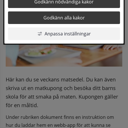
Godkänn nödvändiga kakor
Godkänn alla kakor
Anpassa inställningar
Här kan du se veckans matsedel. Du kan även 
skriva ut en matkupong och besöka ditt barns 
skola för att smaka på maten. Kupongen gäller 
för en måltid.
Under rubriken dokument finns en instruktion om 
hur du laddar hem en webb-app för att kunna se 