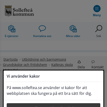
Hoppa till innehåll
Meny
E-tjänster
Kontakta oss
Mina sidor
Sök
Startsida
Utbildning och barnomsorg
Grundskolor och fritidshem
Kalknäs skola
Dela
Kontakt
Matsedel
Vi använder kakor
Matsedel och 
På www.solleftea.se använder vi kakor för att
Lyssna
webbplatsen ska fungera på ett bra sätt för dig.
matkupong för skola och förskola