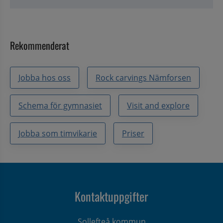
Rekommenderat
Jobba hos oss
Rock carvings Nämforsen
Schema för gymnasiet
Visit and explore
Jobba som timvikarie
Priser
Kontaktuppgifter
Sollefteå kommun