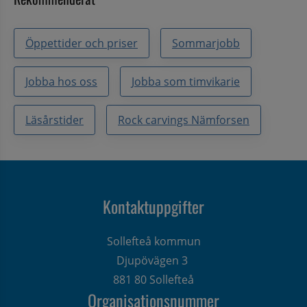
Öppettider och priser
Sommarjobb
Jobba hos oss
Jobba som timvikarie
Läsårstider
Rock carvings Nämforsen
Kontaktuppgifter
Sollefteå kommun
Djupövägen 3 
881 80 Sollefteå
Organisationsnummer