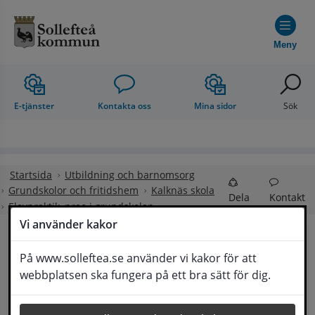
Hoppa till innehåll
Meny
E-tjänster
Kontakta oss
Mina sidor
Sök
Startsida
Utbildning och barnomsorg
Grundskolor och fritidshem
Kalknäs skola
Dela
Kontakt
Elevpraktik, prao i grundskolan
Vi använder kakor
Elevpraktik, prao i 
På www.solleftea.se använder vi kakor för att
Lyssna
webbplatsen ska fungera på ett bra sätt för dig.
grundskolan