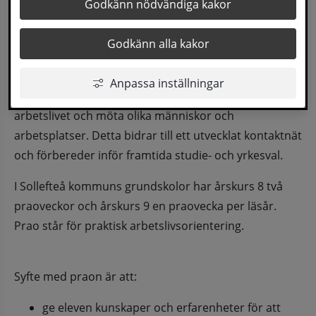
Vår omvärld förändras i allt snabbare takt och 
Godkänn nödvändiga kakor
skolan måste följa med i denna utveckling för 
Godkänn alla kakor
att förbereda eleverna inför det kommande 
yrkeslivet.
Anpassa inställningar
Det är viktigt att individer tidigt får komma ut i 
arbetslivet och möta olika människor och 
arbetsplatser. Detta bidrar till ett utvecklat kontaktnät 
och förbereder inför framtida studie- och yrkesval.
I Sollefteå kommuns grundskolor har årskurs 8 två 
praoveckor och årskurs 9 en praovecka per läsår. 
Prao står för praktisk arbetslivsorientering.
Syfte med praon är att:
ge eleven kunskaper och erfarenheter för att 