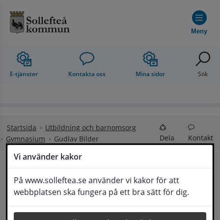
Hoppa till innehåll
Meny
E-tjänster
Kontakta oss
Mina sidor
Sök
Startsida
Utbildning och barnomsorg
Dela
Kontakt
Gymnasium
Gudlav Bilder
Vi använder kakor
Gudlav Bilder
På www.solleftea.se använder vi kakor för att
Lyssna
webbplatsen ska fungera på ett bra sätt för dig.