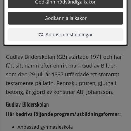
Godkänn nödvändiga kakor
Godkänn alla kakor
Anpassa inställningar
Gudlav Bilderskolan (GB) startade 1971 och har 
fått sitt namn efter en rik man, Gudlav Bilder, 
som den 29 juli år 1337 utfärdade ett storartat 
testamente på latin. Pennskulpturen, gjutna i 
betong, är gjord av konstnär Atti Johansson.
Gudlav Bilderskolan
Här bedrivs följande program/utbildningsformer:
Anpassad gymnasieskola