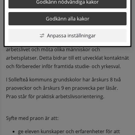
Vår omvärld förändras i allt snabbare takt och 
Godkänn nödvändiga kakor
skolan måste följa med i denna utveckling för 
Godkänn alla kakor
att förbereda eleverna inför det kommande 
yrkeslivet.
Anpassa inställningar
Det är viktigt att individer tidigt får komma ut i 
arbetslivet och möta olika människor och 
arbetsplatser. Detta bidrar till ett utvecklat kontaktnät 
och förbereder inför framtida studie- och yrkesval.
I Sollefteå kommuns grundskolor har årskurs 8 två 
praoveckor och årskurs 9 en praovecka per läsår. 
Prao står för praktisk arbetslivsorientering.
Syfte med praon är att:
ge eleven kunskaper och erfarenheter för att 