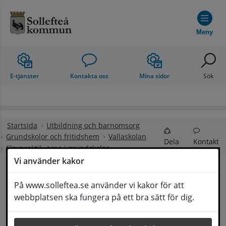
Hoppa till innehåll
Meny
E-tjänster
Kontakta oss
Mina sidor
Sök
Startsida
Utbildning och barnomsorg
Grundskolor och fritidshem
Vallaskolan
Dela
Kontakt
Elevpraktik, prao i grundskolan
Vi använder kakor
Elevpraktik, prao i 
På www.solleftea.se använder vi kakor för att
Lyssna
webbplatsen ska fungera på ett bra sätt för dig.
grundskolan