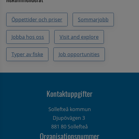
Öppettider och priser
Sommarjobb
Jobba hos oss
Visit and explore
Typer av fiske
Job opportunities
Kontaktuppgifter
Sollefteå kommun
Djupövägen 3 
881 80 Sollefteå
Organisationsnummer