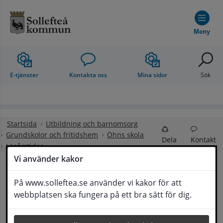
Hoppa till innehåll
Meny
E-tjänster
Kontakta oss
Mina sidor
Sök
Startsida
Utbildning och barnomsorg
Grundskolor och fritidshem
Öhns skola
Dela
Kontakt
Läsårstider
Vi använder kakor
Läsårstider
På www.solleftea.se använder vi kakor för att
Lyssna
webbplatsen ska fungera på ett bra sätt för dig.