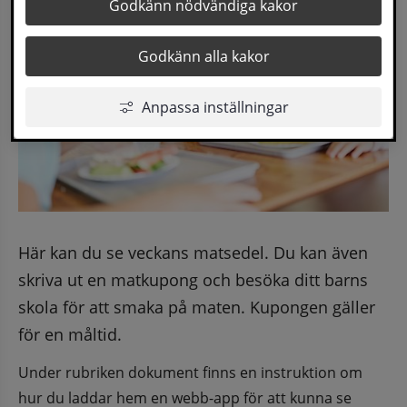
Godkänn nödvändiga kakor
Godkänn alla kakor
Anpassa inställningar
Här kan du se veckans matsedel. Du kan även 
skriva ut en matkupong och besöka ditt barns 
skola för att smaka på maten. Kupongen gäller 
för en måltid.
Under rubriken dokument finns en instruktion om 
hur du laddar hem en webb-app för att kunna se 