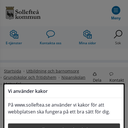
Hoppa till innehåll
Meny
E-tjänster
Kontakta oss
Mina sidor
Sök
Startsida
Utbildning och barnomsorg
Grundskolor och fritidshem
Nipanskolan
Dela
Kontakt
Matsedel
Vi använder kakor
Matsedel och 
På www.solleftea.se använder vi kakor för att
Lyssna
webbplatsen ska fungera på ett bra sätt för dig.
matkupong för skola och förskola