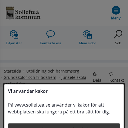
Hoppa till innehåll
Meny
E-tjänster
Kontakta oss
Mina sidor
Sök
Startsida
Utbildning och barnomsorg
Grundskolor och fritidshem
Junsele skola
Dela
Kontakt
Läsårstider
Vi använder kakor
Läsårstider
På www.solleftea.se använder vi kakor för att
Lyssna
webbplatsen ska fungera på ett bra sätt för dig.