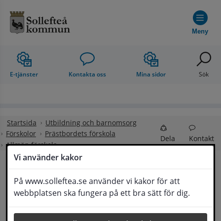
Hoppa till innehåll
Meny
E-tjänster
Kontakta oss
Mina sidor
Sök
Startsida
Utbildning och barnomsorg
Förskolor
Prästbordets förskola
Dela
Kontakt
Allmän förskola
Vi använder kakor
Allmän förskola
På www.solleftea.se använder vi kakor för att
Lyssna
webbplatsen ska fungera på ett bra sätt för dig.
Gäller från och med augusti det år barnet fyller 
3 år