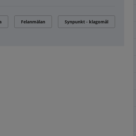
a
Felanmälan
Synpunkt - klagomål