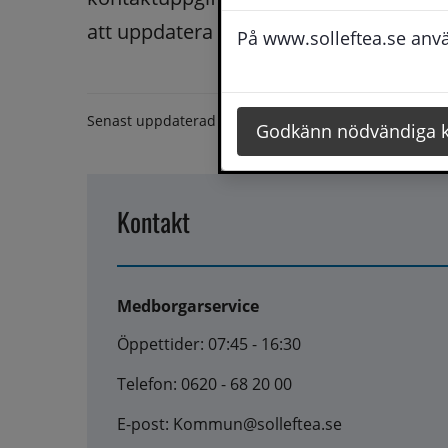
att uppdatera din e-postadress och di
På www.solleftea.se använ
Senast uppdaterad
14 maj 2025
Godkänn nödvändiga 
Kontakt
Medborgarservice
Öppettider: 07:45 - 16:30
Telefon: 0620 - 68 20 00
E-post: Kommun@solleftea.se