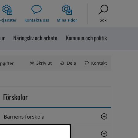
-tjänster
Kontakta oss
Mina sidor
Sök
tur
Näringsliv och arbete
Kommun och politik
Skriv ut
Dela
Kontakt
pgifter
Förskolor
Barnens förskola
Helgums förskola