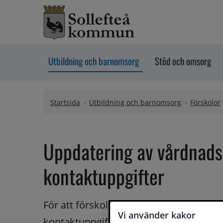
Hoppa till innehåll
Utbildning och barnomsorg
Stöd och omsorg
Startsida
Utbildning och barnomsorg
Förskolor
Uppdatering av vårdnads
kontaktuppgifter
För att förskolan ska kunna komma i ko
Vi använder kakor
kontaktuppgifter. Det är du som ansvarar