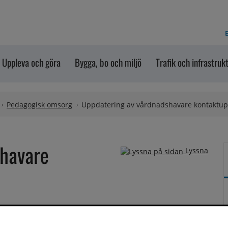
E
Uppleva och göra
Bygga, bo och miljö
Trafik och infrastruk
Pedagogisk omsorg
Uppdatering av vårdnadshavare kontaktup
havare 
Lyssna
ntakt med dig behövs aktuella 
 för att se till att förskolan har det genom 