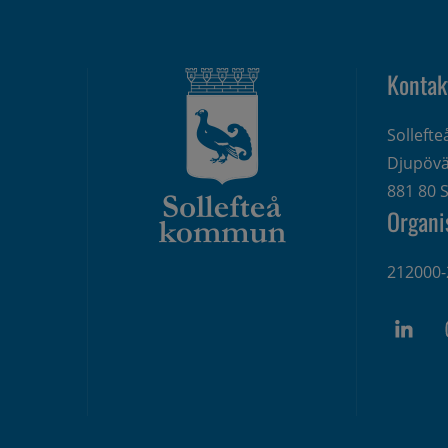
Kontak
Solleft
Djupövä
881 80 S
Organi
212000-