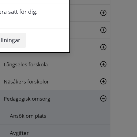
a sätt för dig.
Junsele förskola
Kalknäs förskola
llningar
Lillängets förskola
Långseles förskola
Näsåkers förskolor
Pedagogisk omsorg
Ansök om plats
Avgifter