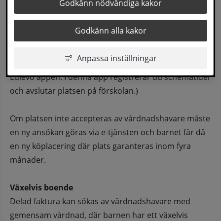
Godkänn nödvändiga kakor
fritidshemsverksamhet. Plats erbjuds enligt 
föräldrarnas önskemål så långt det är möjligt.
Godkänn alla kakor
Erbjudande om plats skickas ut skriftligen 
Anpassa inställningar
tillsammans med information om förskolan och 
Edlevo appen. I denna app registrerar du schematider 
och avslutar platsen på förskolan.)
Om platsen inte accepteras av vårdnadshavare måste 
en ny ansökan göras via e-tjänsten och barnet får då 
en ny köplacering där plats garanteras inom fyra 
månader. 
Växelvis boende
Delad faktura kan sökas av vårdnadshavare med 
gemensam vårdnad, där barnen har ett växelvis 