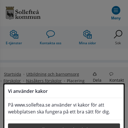
Hoppa till innehåll
Meny
E-tjänster
Kontakta oss
Mina sidor
Sök
Startsida
Utbildning och barnomsorg
Dela
Kontakt
Förskolor
Näsåkers förskolor
Placering
Vi använder kakor
Placering
På www.solleftea.se använder vi kakor för att
Lyssna
webbplatsen ska fungera på ett bra sätt för dig.
Det är rektor vid respektive enhet som beslutar 
om placering i förskole- och 