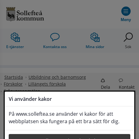
Hoppa till innehåll
Meny
E-tjänster
Kontakta oss
Mina sidor
Sök
Startsida
Utbildning och barnomsorg
Förskolor
Lillängets förskola
Dela
Kontakt
Frånvaroanmälan
Vi använder kakor
Frånvaroanmälan
På www.solleftea.se använder vi kakor för att
Lyssna
webbplatsen ska fungera på ett bra sätt för dig.
Nya rutiner för frånvaroanmälan börjar gälla 
från och med den 10 mars 2025