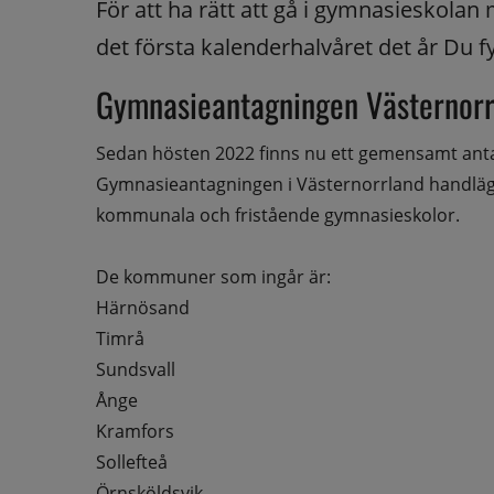
För att ha rätt att gå i gymnasieskolan
det första kalenderhalvåret det år Du fyl
Gymnasieantagningen Västernorr
Sedan hösten 2022 finns nu ett gemensamt antag
Gymnasieantagningen i Västernorrland handlägger
kommunala och fristående gymnasieskolor.
De kommuner som ingår är: 
Härnösand
Timrå
Sundsvall
Ånge
Kramfors
Sollefteå 
Örnsköldsvik