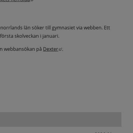
rrlands län söker till gymnasiet via webben. Ett 
örsta skolveckan i januari. 
Länk till annan webbplats, öppna
 en webbansökan på 
Dexter
. 
2026