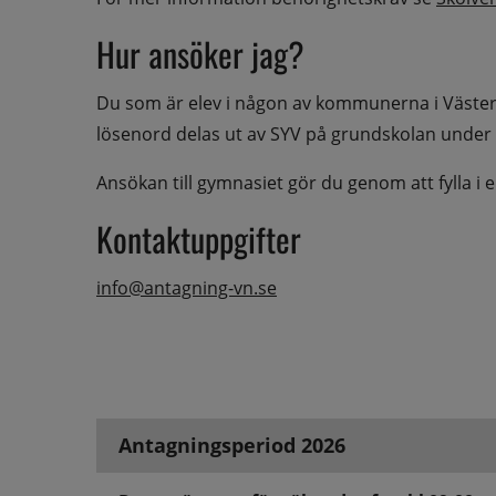
Hur ansöker jag?
Du som är elev i någon av kommunerna i Västerno
lösenord delas ut av SYV på grundskolan under f
Ansökan till gymnasiet gör du genom att fylla i
Kontaktuppgifter
info@antagning-vn.se
Antagningsperiod 2026
Viktiga datum för ansökan 