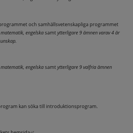
programmet och samhällsvetenskapliga programmet
 matematik, engelska 
samt 
ytterligare 9 ämnen varav 4 är 
skunskap.
 matematik, engelska 
samt 
ytterligare 9 valfria ämnen
 program kan söka till introduktionsprogram.
Länk till annan webbplats, öppnas i nytt föns
rkets hemsida