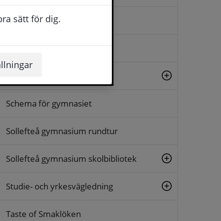
a sätt för dig.
Försäkringar
KAA
llningar
Om Sollefteå gymnasium
Schema för gymnasiet
Sollefteå gymnasium rundtur
Sollefteå gymnasium skolbibliotek
Studie- och yrkesvägledning
Taste of Smaklöken