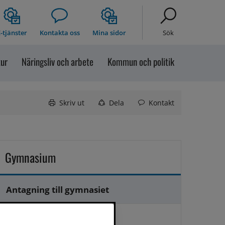
-tjänster
Kontakta oss
Mina sidor
Sök
tur
Näringsliv och arbete
Kommun och politik
Skriv ut
Dela
Kontakt
Gymnasium
Antagning till gymnasiet
Frånvaroanmälan