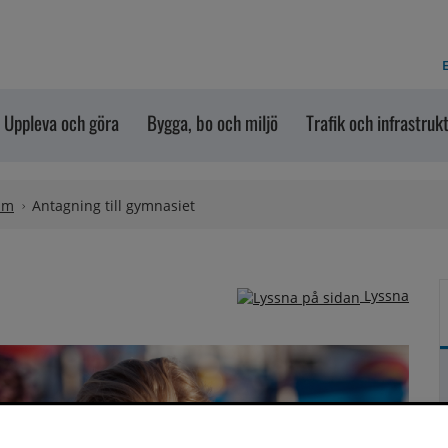
E
Uppleva och göra
Bygga, bo och miljö
Trafik och infrastruk
um
Antagning till gymnasiet
Lyssna