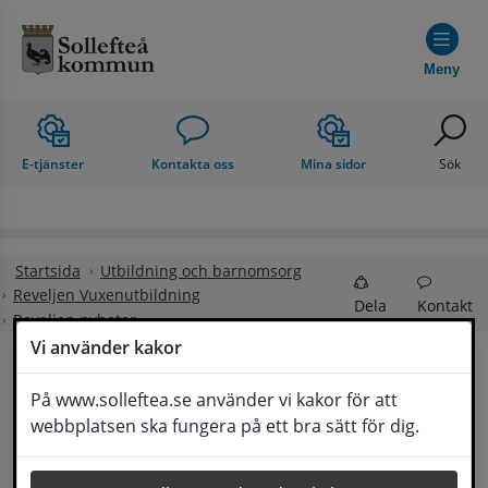
Hoppa till innehåll
Meny
E-tjänster
Kontakta oss
Mina sidor
Sök
Startsida
Utbildning och barnomsorg
Reveljen Vuxenutbildning
Dela
Kontakt
Reveljen nyheter
Vi använder kakor
Regler för studietid på 
På www.solleftea.se använder vi kakor för att
Lyssna
webbplatsen ska fungera på ett bra sätt för dig.
SFI