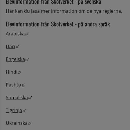
Elevinformation från Skolverket - på svenska
Här kan du läsa mer information om de nya reglerna.
Elevinformation från Skolverket - på andra språk
Länk till annan webbplats, öppnas i nytt fönste
Arabiska
Länk till annan webbplats, öppnas i nytt fönster.
Dari
Länk till annan webbplats, öppnas i nytt fönste
Engelska
Länk till annan webbplats, öppnas i nytt fönster.
Hindi
Länk till annan webbplats, öppnas i nytt fönster.
Pashto
Länk till annan webbplats, öppnas i nytt fönst
Somaliska
Länk till annan webbplats, öppnas i nytt fönster
Tigrinja
Länk till annan webbplats, öppnas i nytt fönst
Ukrainska