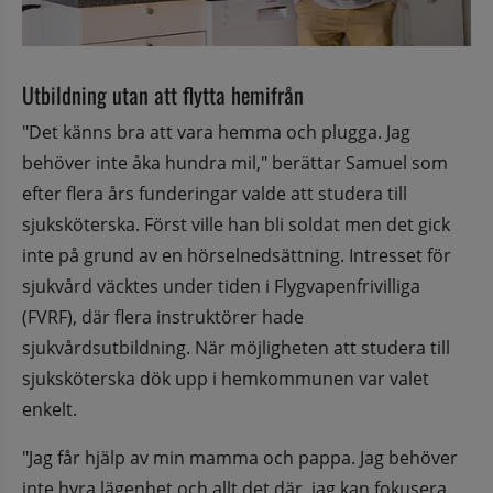
Utbildning utan att flytta hemifrån
"Det känns bra att vara hemma och plugga. Jag 
behöver inte åka hundra mil," berättar Samuel som 
efter flera års funderingar valde att studera till 
sjuksköterska. Först ville han bli soldat men det gick 
inte på grund av en hörselnedsättning. Intresset för 
sjukvård väcktes under tiden i Flygvapenfrivilliga 
(FVRF), där flera instruktörer hade 
sjukvårdsutbildning. När möjligheten att studera till 
sjuksköterska dök upp i hemkommunen var valet 
enkelt.
"Jag får hjälp av min mamma och pappa. Jag behöver 
inte hyra lägenhet och allt det där, jag kan fokusera 