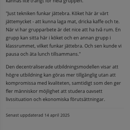
kännas lite trångt för hela gruppen.
"Just tekniken funkar jättebra. Köket här är värt 
jättemycket - att kunna laga mat, dricka kaffe och te. 
När vi har grupparbete är det nice att ha två rum. En 
grupp kan sitta här i köket och en annan grupp i 
klassrummet, vilket funkar jättebra. Och sen kunde vi 
pausa och äta lunch tillsammans."
Den decentraliserade utbildningsmodellen visar att 
högre utbildning kan göras mer tillgänglig utan att 
kompromissa med kvaliteten, samtidigt som den ger 
fler människor möjlighet att studera oavsett 
livssituation och ekonomiska förutsättningar.
Senast uppdaterad
14 april 2025