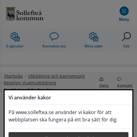
Hoppa till innehåll
Meny
E-tjänster
Kontakta oss
Mina sidor
Sök
Startsida
Utbildning och barnomsorg
Reveljen Vuxenutbildning
Dela
Kontakt
Berättelser från Reveljen
Vi använder kakor
Hemmavid ger nya 
På www.solleftea.se använder vi kakor för att
Lyssna
webbplatsen ska fungera på ett bra sätt för dig.
möjligheter: Decentraliserad 
sjuksköterskeutbildning i Sollefteå