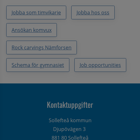
Jobba som timvikarie
Jobba hos oss
Ansökan komvux
Rock carvings Nämforsen
Schema för gymnasiet
Job opportunities
Kontaktuppgifter
Sollefteå kommun
Djupövägen 3 
881 80 Sollefteå