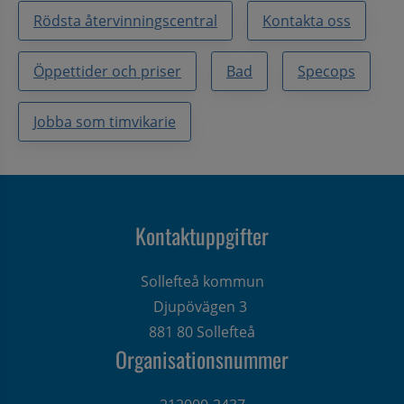
Rödsta återvinningscentral
Kontakta oss
Öppettider och priser
Bad
Specops
Jobba som timvikarie
Kontaktuppgifter
Sollefteå kommun
Djupövägen 3 
881 80 Sollefteå
Organisationsnummer