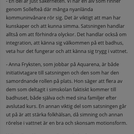
- En del är just säkerheten. Vi har en älv som rinner 
genom Sollefteå där många nyanlända 
kommuninvånare rör sig. Det är viktigt att man har 
kunskaper och att kunna simma. Satsningen handlar 
alltså om att förhindra olyckor. Det handlar också om 
integration, att känna sig välkommen på ett badhus, 
veta hur det fungerar och att känna sig trygg i vattnet.
- Anna Fryksten, som jobbar på Aquarena, är både 
initiativtagare till satsningen och den som har den 
samordnande rollen på plats. Hon säger att flera av 
dem som deltagit i simskolan faktiskt kommer till 
badhuset, både själva och med sina familjer efter 
avslutad kurs. En annan viktig del som satsningen går 
ut på är att stärka folkhälsan, då simning och annan 
rörelse i vattnet är en bra och skonsam motionsform.