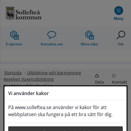
Hoppa till innehåll
Meny
E-tjänster
Kontakta oss
Mina sidor
Sök
Startsida
Utbildning och barnomsorg
Reveljen Vuxenutbildning
Dela
Kontakt
Berättelser från Reveljen
Vi använder kakor
Simskola för SFI-elever
På www.solleftea.se använder vi kakor för att
Lyssna
webbplatsen ska fungera på ett bra sätt för dig.