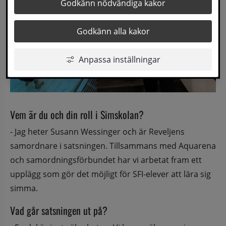
Godkänn nödvändiga kakor
Godkänn alla kakor
Anpassa inställningar
Vem är du och din roll i Simskolan?
- Jag heter Susann Wessinger och är Reveljens 
samordnare i satsningen. Tillsammans med Aquarena 
och samordningsförbundet har vi arbetat fram ett 
upplägg som gör det möjligt för SFI-elever att lära sig 
simma.
Vad går satsningen ut på?