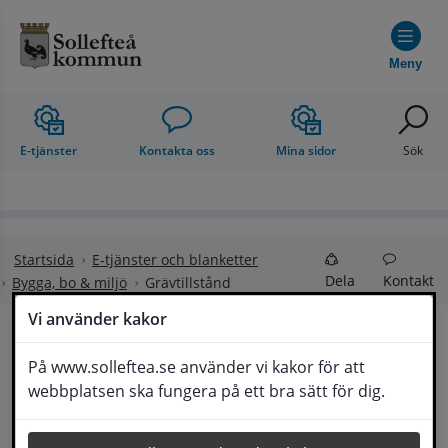
Hoppa till innehåll
Meny
E-tjänster
Kontakta oss
Mina sidor
Sök
Startsida
E-tjänster och blanketter
Dela
Kontakt
Bygga, bo & miljö
Grävtillstånd
Vi använder kakor
Grävtillstånd
På www.solleftea.se använder vi kakor för att
Lyssna
webbplatsen ska fungera på ett bra sätt för dig.
Grävtillstånd