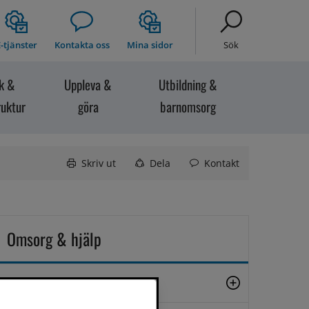
-tjänster
Kontakta oss
Mina sidor
Sök
ik &
Uppleva &
Utbildning &
ruktur
göra
barnomsorg
Skriv ut
Dela
Kontakt
Omsorg & hjälp
Ansöka om stöd