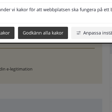
der vi kakor för att webbplatsen ska fungera på ett br
kakor
Godkänn alla kakor
Anpassa instä
in e-legitimation