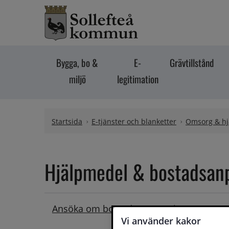
Hoppa till innehåll
Bygga, bo &
E-
Grävtillstånd
miljö
legitimation
Startsida
E-tjänster och blanketter
Omsorg & hj
Hjälpmedel & bostadsan
Ansöka om bostadsanpassning
Vi använder kakor