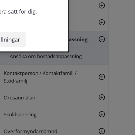
Borgerlig vigsel
a sätt för dig.
Färdtjänst
Hjälpmedel & bostadsanpassning
llningar
Ansöka om bostadsanpassning
Kontaktperson / Kontaktfamilj /
Stödfamilj
Orosanmälan
Skuldsanering
Överförmyndarnämnd