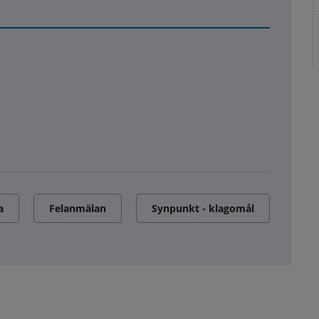
a
Felanmälan
Synpunkt - klagomål