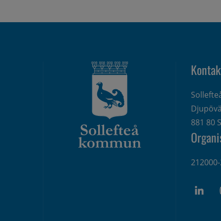
Kontak
Solleft
Djupövä
881 80 S
Organi
212000-