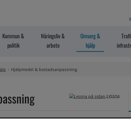
E
Kommun &
Näringsliv &
Omsorg &
Traf
politik
arbete
hjälp
infrast
älp
Hjälpmedel & bostadsanpassning
passning
Lyssna