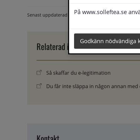
På www.solleftea.se använ
Senast uppdaterad
12 oktober 2020
Godkänn nödvändiga 
Relaterad information
Så skaffar du e-legitimation
Du får inte släppa in någon annan med d
Kontakt