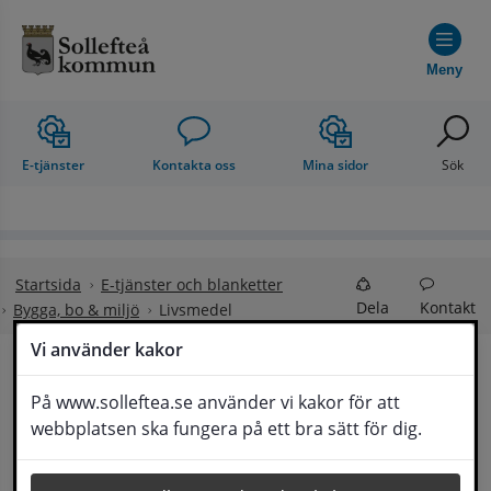
Hoppa till innehåll
Meny
E-tjänster
Kontakta oss
Mina sidor
Sök
Startsida
E-tjänster och blanketter
Dela
Kontakt
Bygga, bo & miljö
Livsmedel
Vi använder kakor
Livsmedel
På www.solleftea.se använder vi kakor för att
Lyssna
webbplatsen ska fungera på ett bra sätt för dig.
Anmälan om misstänkt matförgiftning