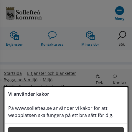
Hoppa till innehåll
Meny
E-tjänster
Kontakta oss
Mina sidor
Sök
Startsida
E-tjänster och blanketter
Bygga, bo & miljö
Miljö
Dela
Kontakt
Miljöfarlig verksamhet - Anmälan
Vi använder kakor
Miljöfarlig verksamhet 
På www.solleftea.se använder vi kakor för att
Lyssna
webbplatsen ska fungera på ett bra sätt för dig.
- Anmälan