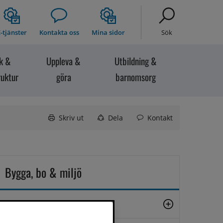
-tjänster
Kontakta oss
Mina sidor
Sök
ik &
Uppleva &
Utbildning &
ruktur
göra
barnomsorg
Skriv ut
Dela
Kontakt
Bygga, bo & miljö
Avfall och återvinning