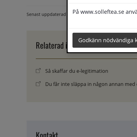
På www.solleftea.se använ
Senast uppdaterad
16 september 2022
Godkänn nödvändiga 
Relaterad information
Så skaffar du e-legitimation
Du får inte släppa in någon annan med d
Kontakt