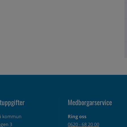
tuppgifter
Medborgarservice
eå kommun
Ring oss
gen 3 
0620 - 68 20 00