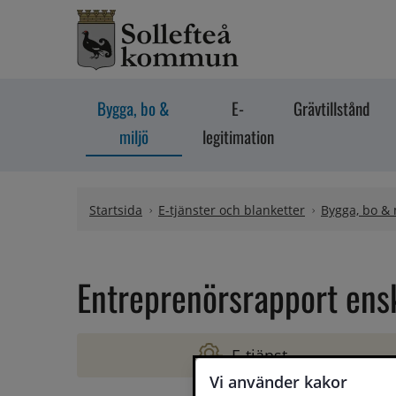
Hoppa till innehåll
Bygga, bo &
E-
Grävtillstånd
miljö
legitimation
Startsida
E-tjänster och blanketter
Bygga, bo & 
Entreprenörsrapport ensk
E-tjänst
Vi använder kakor