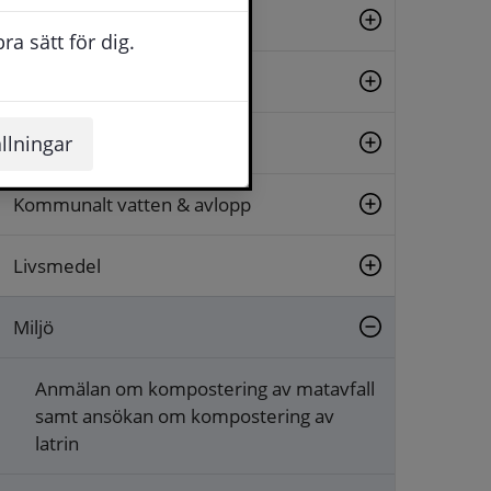
Bygglov & planer
a sätt för dig.
Grävtillstånd
Hälsoskydd
llningar
Kommunalt vatten & avlopp
Livsmedel
Miljö
Anmälan om kompostering av matavfall
samt ansökan om kompostering av
latrin