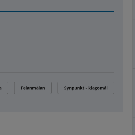
a
Felanmälan
Synpunkt - klagomål