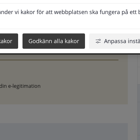
der vi kakor för att webbplatsen ska fungera på ett br
kakor
Godkänn alla kakor
Anpassa instä
in e-legitimation