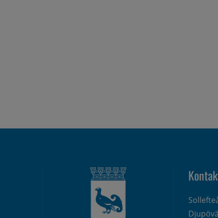
Kontak
Solleft
Djupövä