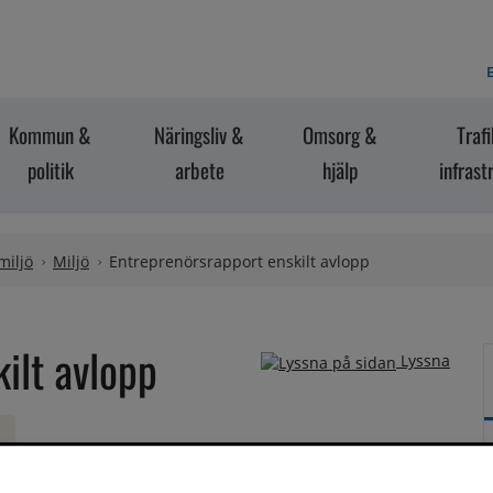
E
Kommun &
Näringsliv &
Omsorg &
Traf
politik
arbete
hjälp
infrast
miljö
Miljö
Entreprenörsrapport enskilt avlopp
ilt avlopp
Lyssna