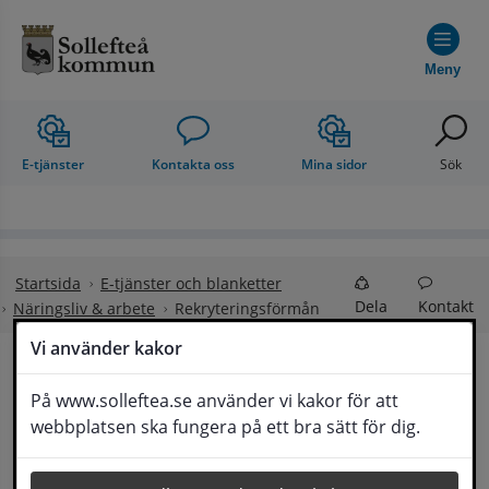
Hoppa till innehåll
Meny
E-tjänster
Kontakta oss
Mina sidor
Sök
Startsida
E-tjänster och blanketter
Dela
Kontakt
Näringsliv & arbete
Rekryteringsförmån
Vi använder kakor
Rekryteringsförmån
På www.solleftea.se använder vi kakor för att
Lyssna
webbplatsen ska fungera på ett bra sätt för dig.
Rekryteringsförmån