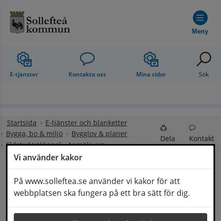
Hoppa till innehåll
Meny
E-tjänster
Kontakta oss
Mina sidor
Sök
Startsida
E-tjänster och blanketter
Bygga, bo & miljö
Bygglov & planer
Dela
Kontakt
Eldstad/rökkanal - Anmäla om
Vi använder kakor
Eldstad/rökkanal - 
På www.solleftea.se använder vi kakor för att
Lyssna
webbplatsen ska fungera på ett bra sätt för dig.
Anmäla om