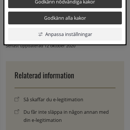
Godkänn nödvändiga kakor
bekämpningsmedel
Godkänn alla kakor
Blankett
Anpassa inställningar
Senast uppdaterad
12 oktober 2020
Relaterad information
Så skaffar du e-legitimation
Du får inte släppa in någon annan med
din e-legitimation