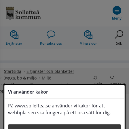
Hoppa till innehåll
Meny
E-tjänster
Kontakta oss
Mina sidor
Sök
Startsida
E-tjänster och blanketter
Bygga, bo & miljö
Miljö
Dela
Kontakt
Ansökan/anmälan om yrkesmässig
spridning av bekämpningsmedel
Vi använder kakor
På www.solleftea.se använder vi kakor för att
Ansökan/anmälan om 
webbplatsen ska fungera på ett bra sätt för dig.
Lyssna
yrkesmässig spridning av 