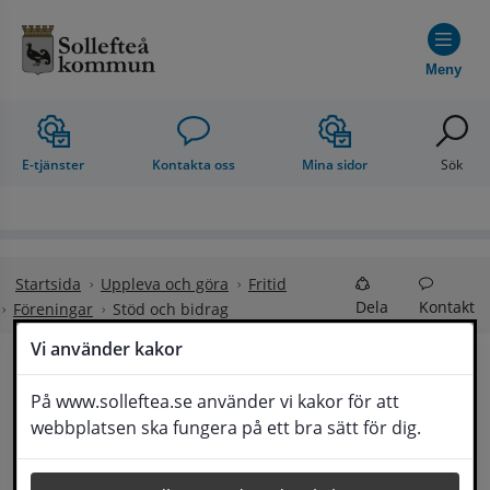
Hoppa till innehåll
Meny
E-tjänster
Kontakta oss
Mina sidor
Sök
Startsida
Uppleva och göra
Fritid
Dela
Kontakt
Föreningar
Stöd och bidrag
Vi använder kakor
Stöd och bidrag
På www.solleftea.se använder vi kakor för att
Lyssna
webbplatsen ska fungera på ett bra sätt för dig.
Sollefteå kommun stödjer ideella 
organisationers och föreningars kultur- och 