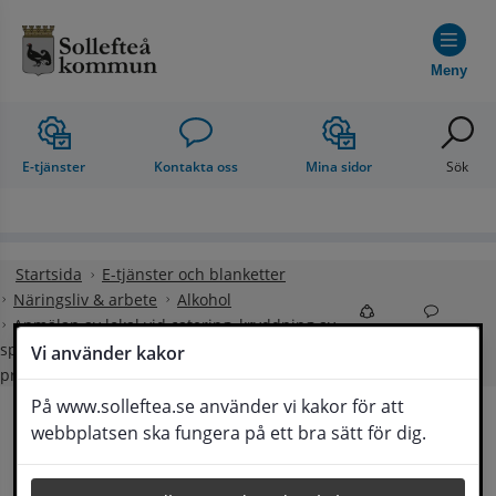
Hoppa till innehåll
Meny
E-tjänster
Kontakta oss
Mina sidor
Sök
Startsida
E-tjänster och blanketter
Näringsliv & arbete
Alkohol
Anmälan av lokal vid catering, kryddning av
Dela
Kontakt
spritdryck och/eller anmälan om
Vi använder kakor
provsmakning
På www.solleftea.se använder vi kakor för att
webbplatsen ska fungera på ett bra sätt för dig.
Anmälan av lokal vid 
Lyssna