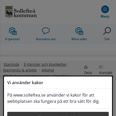
Hoppa till innehåll
Meny
E-tjänster
Kontakta oss
Mina sidor
Sök
Startsida
E-tjänster och blanketter
Näringsliv & arbete
Alkohol
Dela
Kontakt
Alkohol serveringsansvarig - Anmälan
Vi använder kakor
Alkohol 
På www.solleftea.se använder vi kakor för att
Lyssna
webbplatsen ska fungera på ett bra sätt för dig.
serveringsansvarig - Anmälan